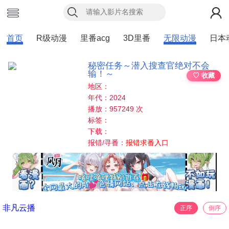
首页
R级动漫
里番acg
3D里番
无限动漫
日本
秘密任务～潜入搜查官绝对不会
输！～
♡ 收藏
地区：
年代：2024
播放：957249 次
标签：
下载：
报错/寻番：
报错求番入口
非凡云播
正序
倒序