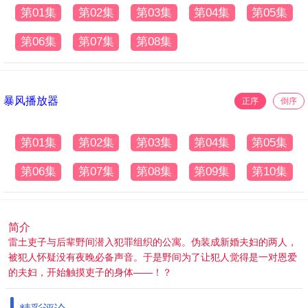
第01集
第02集
第03集
第04集
第05集
第06集
第07集
第08集
暴风播放器
正序
倒序
第01集
第02集
第03集
第04集
第05集
第06集
第07集
第08集
第09集
第10集
简介
雷土吏子与后辈野间潜入犯罪组织的公寓。伪装成新婚夫妇的两人，
被犯人怀疑没有夜晚必备声音。于是野间为了让犯人觉得是一对恩爱
的夫妇，开始触摸吏子的身体——！？