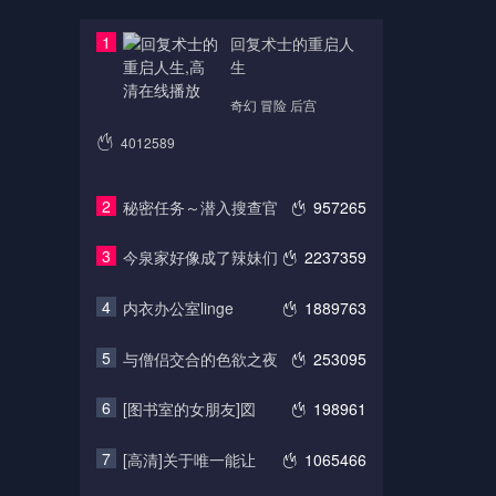
1
回复术士的重启人
生
奇幻 冒险 后宫
4012589
2
秘密任务～潜入搜查官
957265
3
今泉家好像成了辣妹们
2237359
4
内衣办公室linge
1889763
5
与僧侣交合的色欲之夜
253095
6
[图书室的女朋友]図
198961
7
[高清]关于唯一能让
1065466