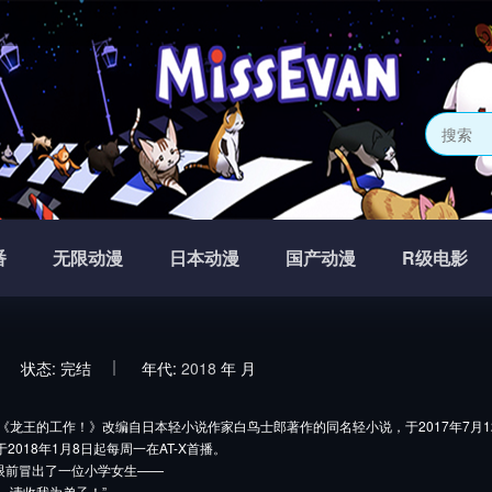
番
无限动漫
日本动漫
国产动漫
R级电影
状态:
完结
年代:
2018
年
月
《龙王的工作！》改编自日本轻小说作家白鸟士郎著作的同名轻小说，于2017年7月12日正
于2018年1月8日起每周一在AT-X首播。
眼前冒出了一位小学女生——
，请收我为弟子！”