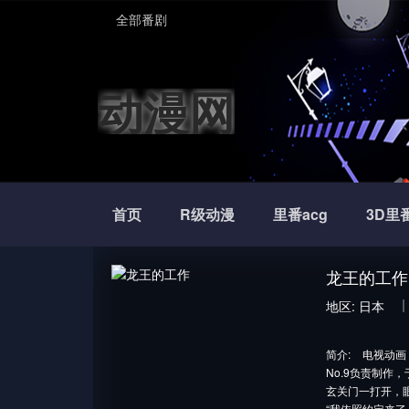
全部番剧
动漫网
首页
R级动漫
里番acg
3D里
龙王的工作
地区:
日本
简介:
电视动画
No.9负责制作，
玄关门一打开，
“我依照约定来了