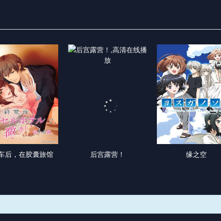
车后，在胶囊旅馆
后宫露营！
缘之空