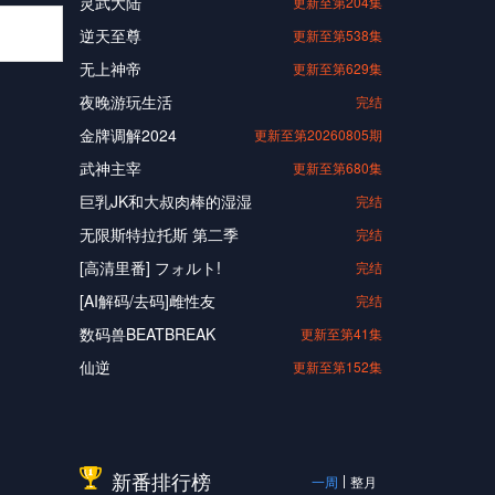
灵武大陆
更新至第204集
逆天至尊
更新至第538集
无上神帝
更新至第629集
夜晚游玩生活
完结
金牌调解2024
更新至第20260805期
武神主宰
更新至第680集
巨乳JK和大叔肉棒的湿湿
完结
无限斯特拉托斯 第二季
完结
[高清里番] フォルト!
完结
[AI解码/去码]雌性友
完结
数码兽BEATBREAK
更新至第41集
仙逆
更新至第152集
新番排行榜
一周
整月