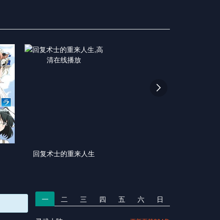

回复术士的重来人生
一
二
三
四
五
六
日