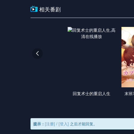
相关番剧

回复术士的重启人生
末班
提示：
[注册]
/
[登入]
之后才能回复。