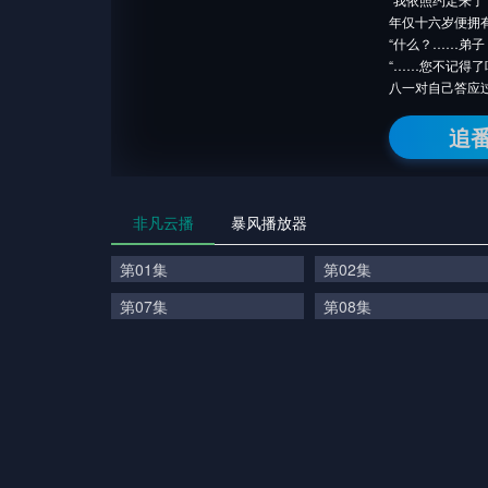
年仅十六岁便拥
“什么？……弟子
“……您不记得了
八一对自己答应
追
非凡云播
暴风播放器
第01集
第02集
第07集
第08集