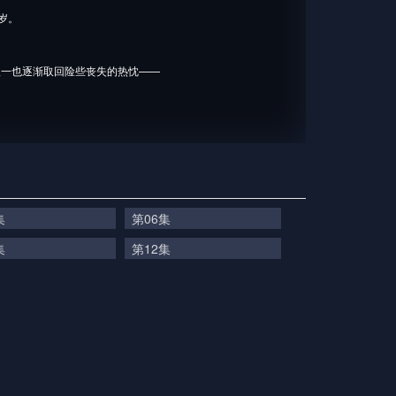
岁。
八一也逐渐取回险些丧失的热忱——
集
第06集
集
第12集