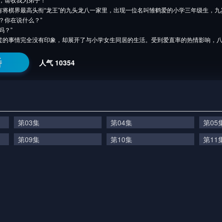
有将棋界最高头衔“龙王”的九头龙八一家里，出现一位名叫雏鹤爱的小学三年级生，九
？你在说什么？”
吗？”
过的事情完全没有印象，却展开了与小学女生同居的生活。受到爱直率的热情影响，
番
人气
10354
第03集
第04集
第05
第09集
第10集
第11