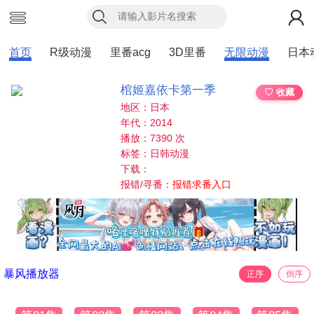
首页
R级动漫
里番acg
3D里番
无限动漫
日本
棺姬嘉依卡第一季
♡ 收藏
地区：日本
年代：2014
播放：7390 次
标签：日韩动漫
下载：
报错/寻番：
报错求番入口
暴风播放器
正序
倒序